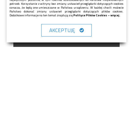
rozwiązania, dlatego gwarantujemy ich niezawodność
potrzeb. Korzystanie z witryny bez zmiany ustawień przeglądarki dotyczących cookies
oznacza, że będą one umieszczane w Państwa urządzeniu. W każdej chwili możecie
oraz bezproblemowe działanie. Szeroka oferta urządzeń
Państwo dokonać zmiany ustawień przeglądarki dotyczących plików cookies.
i rozwiązań technicznych pozwala dostosować nasze
Dodatkowe informacje na ten temat znajdują się
Polityce Plików Cookies – więcej.
instalacje do specyfiki każdego obiektu i spełniać
oczekiwania klientów.
AKCEPTUJĘ
O nas
Nasza firma specjalizuje się w sprzedaży, montażu, a
także instalacji pomp ciepła na terenie całego
województwa małopolskiego oraz dolnośląskiego. Celem
naszej działalności jest szerzenie nowoczesnych
rozwiązań technologicznych opartych na
wykorzystywaniu naturalnej energii i zasobów. Obecnie