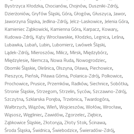
Bystrzyca Kłodzka
,
Chocianów
,
Chojnów
,
Duszniki-Zdrój
,
Dzierżoniów
,
Gryfów Śląski
,
Góra
,
Głogów
,
Głuszyca
,
Jawor
,
Jaworzyna Śląska
,
Jedlina-Zdrój
,
Jelcz-Laskowice
,
Jelenia Góra
,
Kamieniec Ząbkowicki
,
Kamienna Góra
,
Karpacz
,
Kowary
,
Kudowa-Zdrój
,
Kąty Wrocławskie
,
Kłodzko
,
Legnica
,
Leśna
,
Lubawka
,
Lubań
,
Lubin
,
Lubomierz
,
Lwówek Śląski
,
Lądek-Zdrój
,
Mieroszów
,
Milicz
,
Mirsk
,
Międzybórz
,
Międzylesie
,
Niemcza
,
Nowa Ruda
,
Nowogrodziec
,
Oborniki Śląskie
,
Oleśnica
,
Olszyna
,
Oława
,
Piechowice
,
Pieszyce
,
Pieńsk
,
Piława Górna
,
Polanica-Zdrój
,
Polkowice
,
Prochowice
,
Prusice
,
Przemków
,
Radków
,
Siechnice
,
Sobótka
,
Stronie Śląskie
,
Strzegom
,
Strzelin
,
Syców
,
Szczawno-Zdrój
,
Szczytna
,
Szklarska Poręba
,
Trzebnica
,
Twardogóra
,
Wałbrzych
,
Wiązów
,
Wleń
,
Wojcieszów
,
Wołów
,
Wrocław
,
Wąsosz
,
Węgliniec
,
Zawidów
,
Zgorzelec
,
Ziębice
,
Ząbkowice Śląskie
,
Złotoryja
,
Złoty Stok
,
Ścinawa
,
Środa Śląska
,
Świdnica
,
Świebodzice
,
Świeradów-Zdrój
,