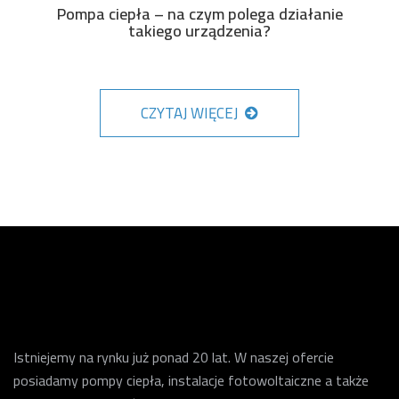
Pompa ciepła – na czym polega działanie
takiego urządzenia?
CZYTAJ WIĘCEJ
Istniejemy na rynku już ponad 20 lat. W naszej ofercie
posiadamy pompy ciepła, instalacje fotowoltaiczne a także