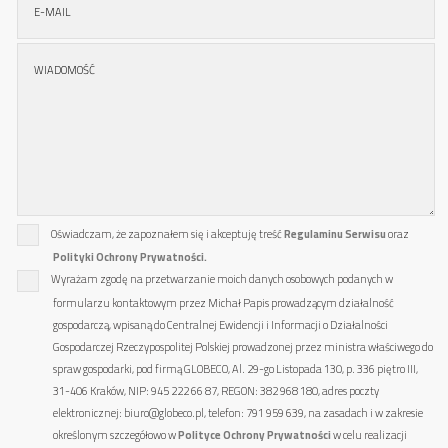
Oświadczam, że zapoznałem się i akceptuję treść
Regulaminu Serwisu
oraz
Polityki Ochrony Prywatności.
Wyrażam zgodę na przetwarzanie moich danych osobowych podanych w
formularzu kontaktowym przez Michał Papis prowadzącym działalność
gospodarczą, wpisaną do Centralnej Ewidencji i Informacji o Działalności
Gospodarczej Rzeczypospolitej Polskiej prowadzonej przez ministra właściwego do
spraw gospodarki, pod firmą GLOBECO, Al. 29-go Listopada 130, p. 336 piętro III,
31-406 Kraków, NIP: 945 222 66 87, REGON: 382 968 180, adres poczty
elektronicznej: biuro@globeco.pl, telefon: 791 959 639, na zasadach i w zakresie
określonym szczegółowo w
Polityce Ochrony Prywatności
w celu realizacji