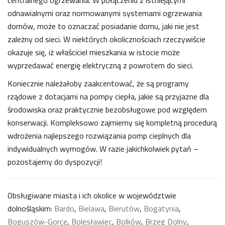
centralnego ogrzewania. W połączeniu z istniejącymi
odnawialnymi oraz normowanymi systemami ogrzewania
domów, może to oznaczać posiadanie domu, jaki nie jest
zależny od sieci. W niektórych okolicznościach rzeczywiście
okazuje się, iż właściciel mieszkania w istocie może
wyprzedawać energię elektryczną z powrotem do sieci.
Koniecznie należałoby zaakcentować, że są programy
rządowe z dotacjami na pompy ciepła, jakie są przyjazne dla
środowiska oraz praktycznie bezobsługowe pod względem
konserwacji. Kompleksowo zajmiemy się kompletną procedurą
wdrożenia najlepszego rozwiązania pomp cieplnych dla
indywidualnych wymogów. W razie jakichkolwiek pytań –
pozostajemy do dyspozycji!
Obsługiwane miasta i ich okolice w województwie
dolnośląskim:
Bardo
,
Bielawa
,
Bierutów
,
Bogatynia
,
Boguszów-Gorce
,
Bolesławiec
,
Bolków
,
Brzeg Dolny
,