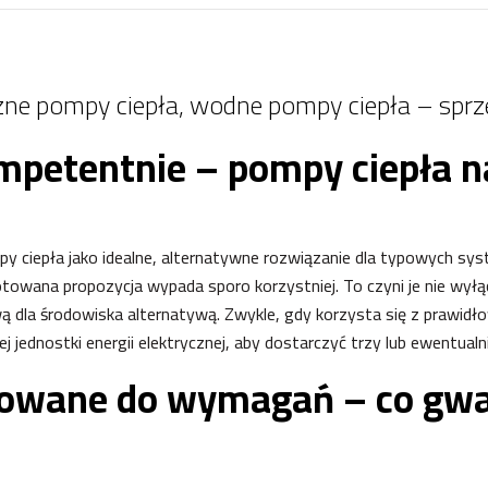
zne pompy ciepła, wodne pompy ciepła – sprz
petentnie – pompy ciepła n
y ciepła jako idealne, alternatywne rozwiązanie dla typowych s
ygotowana propozycja wypada sporo korzystniej. To czyni je nie wy
ową dla środowiska alternatywą. Zwykle, gdy korzysta się z prawid
 jednostki energii elektrycznej, aby dostarczyć trzy lub ewentualn
towane do wymagań – co gwa