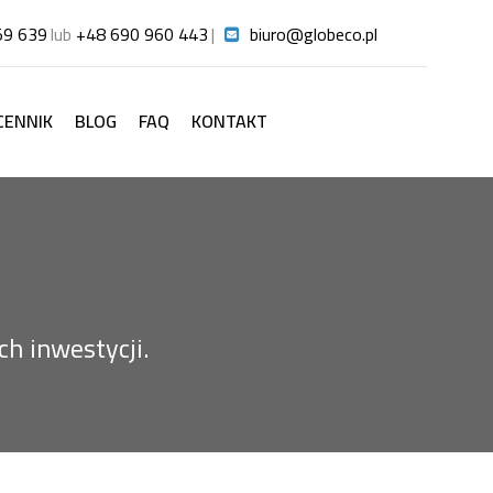
59 639
lub
+48 690 960 443
|
biuro@globeco.pl
CENNIK
BLOG
FAQ
KONTAKT
h inwestycji.