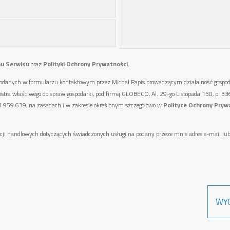
u Serwisu
oraz
Polityki Ochrony Prywatności.
anych w formularzu kontaktowym przez Michał Papis prowadzącym działalność gospodarcz
nistra właściwego do spraw gospodarki, pod firmą GLOBECO, Al. 29-go Listopada 130, p. 
 791 959 639, na zasadach i w zakresie określonym szczegółowo w
Polityce Ochrony Pryw
 handlowych dotyczących świadczonych usługi na podany przeze mnie adres e-mail lub 