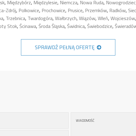
rsk
,
Międzybórz
,
Międzylesie
,
Niemcza
,
Nowa Ruda
,
Nowogrodziec
ca-Zdrój
,
Polkowice
,
Prochowice
,
Prusice
,
Przemków
,
Radków
,
Sie
ba
,
Trzebnica
,
Twardogóra
,
Wałbrzych
,
Wiązów
,
Wleń
,
Wojcieszów
oty Stok
,
Ścinawa
,
Środa Śląska
,
Świdnica
,
Świebodzice
,
Świeradów
SPRAWDŹ PEŁNĄ OFERTĘ