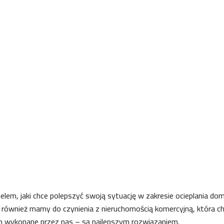
elem, jaki chce polepszyć swoją sytuację w zakresie ocieplania do
b również mamy do czynienia z nieruchomością komercyjną, która c
m wykonane przez nas – są najlepszym rozwiązaniem.