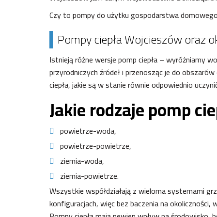
Czy to pompy do użytku gospodarstwa domowego, 
Pompy ciepła Wojcieszów oraz okol
Istnieją różne wersje pomp ciepła – wyróżniamy wod
przyrodniczych źródeł i przenosząc je do obszarów
ciepła, jakie są w stanie równie odpowiednio uczyni
Jakie rodzaje pomp c
powietrze-woda,
powietrze-powietrze,
ziemia-woda,
ziemia-powietrze.
Wszystkie współdziałają z wieloma systemami grze
konfiguracjach, więc bez baczenia na okoliczności,
Pompy ciepła mają pewien wpływ na środowisko, bo z