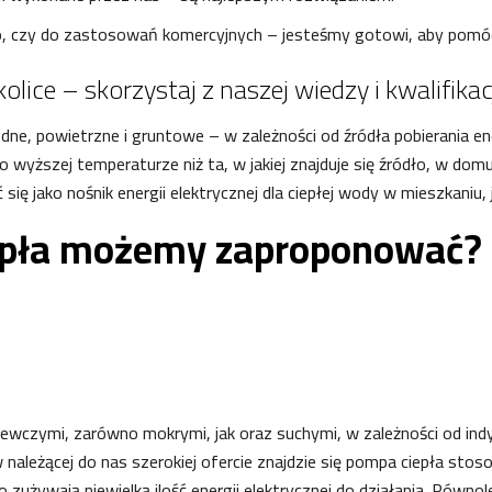
czy do zastosowań komercyjnych – jesteśmy gotowi, aby pomóc 
ice – skorzystaj z naszej wiedzy i kwalifikacj
ne, powietrzne i gruntowe – w zależności od źródła pobierania ene
 o wyższej temperaturze niż ta, w jakiej znajduje się źródło, w 
ć się jako nośnik energii elektrycznej dla ciepłej wody w mieszkani
iepła możemy zaproponować?
wczymi, zarówno mokrymi, jak oraz suchymi, w zależności od ind
 w należącej do nas szerokiej ofercie znajdzie się pompa ciepła st
używają niewielką ilość energii elektrycznej do działania. Równol