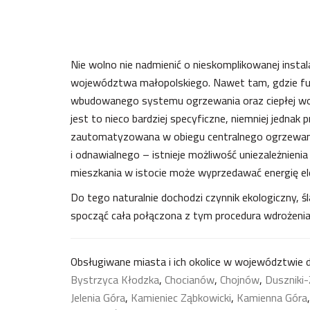
Nie wolno nie nadmienić o nieskomplikowanej inst
województwa małopolskiego. Nawet tam, gdzie fun
wbudowanego systemu ogrzewania oraz ciepłej wody
jest to nieco bardziej specyficzne, niemniej jednak
zautomatyzowana w obiegu centralnego ogrzewani
i odnawialnego – istnieje możliwość uniezależnienia
mieszkania w istocie może wyprzedawać energię el
Do tego naturalnie dochodzi czynnik ekologiczny,
spocząć cała połączona z tym procedura wdrożenia
Obsługiwane miasta i ich okolice w województwie 
Bystrzyca Kłodzka
,
Chocianów
,
Chojnów
,
Duszniki-
Jelenia Góra
,
Kamieniec Ząbkowicki
,
Kamienna Góra