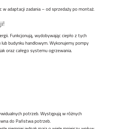
w adaptacji zadania – od sprzedaży po montaż.
i!
rgii. Funkcjonują, wydobywając ciepło z tych
domu lub budynku handlowym. Wykonujemy pompy
u, jak oraz całego systemu ogrzewania.
ywidualnych potrzeb. Występują w różnych
osowna do Państwa potrzeb.
egle niemniej jednak mają o wiele mniejszy wpływ