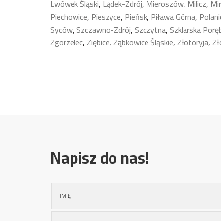
Lwówek Śląski
,
Lądek-Zdrój
,
Mieroszów
,
Milicz
,
Mi
Piechowice
,
Pieszyce
,
Pieńsk
,
Piława Górna
,
Polani
Syców
,
Szczawno-Zdrój
,
Szczytna
,
Szklarska Porę
Zgorzelec
,
Ziębice
,
Ząbkowice Śląskie
,
Złotoryja
,
Zł
Napisz do nas!