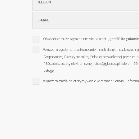
Oświadczam, że zapoznałem się i akceptuję treść
Regulamin
Wyrażam zgodę na przetwarzanie moich danych osobowych pod
Gospodarczej Rzeczypospolitej Polskiej prowadzonej przez mi
180, adres poczty elektronicznej: biuro@globeco.pl, telefon:
usługę.
Wyrażam zgodę na otrzymywanie w ramach Serwisu informacji