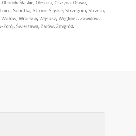
,
Oborniki Śląskie
,
Oleśnica
,
Olszyna
,
Oława
,
chnice
,
Sobótka
,
Stronie Śląskie
,
Strzegom
,
Strzelin
,
,
Wołów
,
Wrocław
,
Wąsosz
,
Węgliniec
,
Zawidów
,
-Zdrój
,
Świerzawa
,
Żarów
,
Żmigród
.