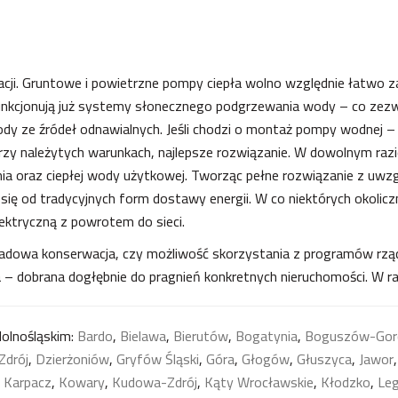
alacji. Gruntowe i powietrzne pompy ciepła wolno względnie łatw
kcjonują już systemy słonecznego podgrzewania wody – co zezwa
 ze źródeł odnawialnych. Jeśli chodzi o montaż pompy wodnej – z 
 przy należytych warunkach, najlepsze rozwiązanie. W dowolnym razi
a oraz ciepłej wody użytkowej. Tworząc pełne rozwiązanie z u
 się od tradycyjnych form dostawy energii. W co niektórych okoliczn
ektryczną z powrotem do sieci.
 śladowa konserwacja, czy możliwość skorzystania z programów rz
 – dobrana dogłębnie do pragnień konkretnych nieruchomości. W ra
dolnośląskim:
Bardo
,
Bielawa
,
Bierutów
,
Bogatynia
,
Boguszów-Gor
Zdrój
,
Dzierżoniów
,
Gryfów Śląski
,
Góra
,
Głogów
,
Głuszyca
,
Jawor
,
Karpacz
,
Kowary
,
Kudowa-Zdrój
,
Kąty Wrocławskie
,
Kłodzko
,
Leg