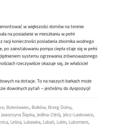
o zamontować w większości domów na terenie
la na posiadanie w mieszkaniu w pełni
racji konieczności posiadania zbiornika wodnego
e, po zainstalowaniu pompa ciepła staje się w pełni
względnieniem systemu ogrzewania zrównoważonego
ościach rzeczywiście okazuje się, że właściciel
ądowych na dotacje. To na naszych barkach może
zie dowolnych pytań – jesteśmy do dyspozycji!
ce
,
Bolesławiec
,
Bolków
,
Brzeg Dolny
,
,
Jaworzyna Śląska
,
Jedlina-Zdrój
,
Jelcz-Laskowice
,
nica
,
Leśna
,
Lubawka
,
Lubań
,
Lubin
,
Lubomierz
,